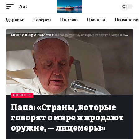
Aa
Здоровье
Галерея
Полезно
Новости
Психологи
Lifter
>
Blog
>
Новости
>
Папа: «Страны, которые говорят о мире и продают оружие, — лицемеры»
НОВОСТИ
Папа: «Страны, которые
говорят о мире и продают
оружие, — лицемеры»