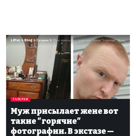
Lifter
>
Blog
>
Галерея
>
Муж присылает жене вот такие ″горячие″ фотографии. В экстазе — миллионы женщин
ГАЛЕРЕЯ
Муж присылает жене вот
такие ″горячие″
фотографии. В экстазе —