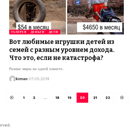
ГАЛЕРЕЯ
ДЕНЬГИ
ДЕТИ
Вот любимые игрушки детей из
семей с разным уровнем дохода.
Что это, если не катастрофа?
Разные миры на одной планете.
kiman
07.05.2019
1
2
…
18
19
20
21
22
erved.