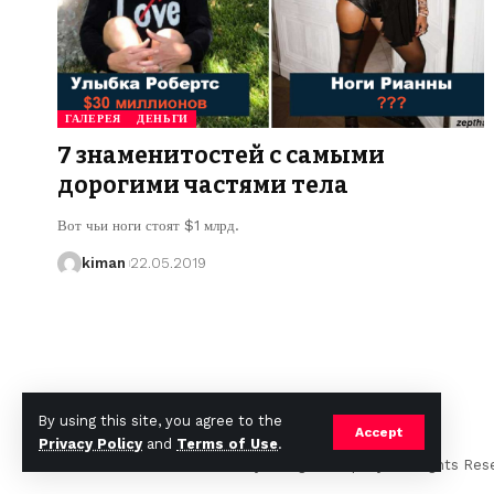
ГАЛЕРЕЯ
ДЕНЬГИ
7 знаменитостей с самыми
дорогими частями тела
Вот чьи ноги стоят $1 млрд.
kiman
22.05.2019
By using this site, you agree to the
Accept
Privacy Policy
and
Terms of Use
.
© Foxiz News Network. Ruby Design Company. All Rights Res