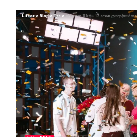
Lifter
>
Blog
>
Еда
>
«Мастер Шеф» 17 сезон суперфинал: к