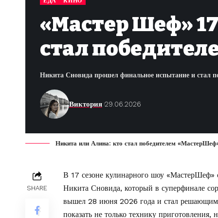
ЕДА
КИНО
«Мастер Шеф» 17
стал победител
Никита Сновида прошел финальное испытание и стал п
Виктория
29.06.2026
Никита или Алина: кто стал победителем «МастерШеф
В 17 сезоне кулинарного шоу «МастерШеф» о
Никита Сновида, который в суперфинале со
SHARE
вышел 28 июня 2026 года и стал решающим
показать не только технику приготовления, 