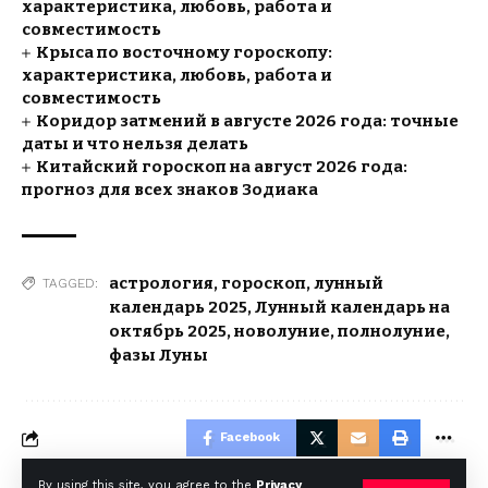
характеристика, любовь, работа и
совместимость
Крыса по восточному гороскопу:
характеристика, любовь, работа и
совместимость
Коридор затмений в августе 2026 года: точные
даты и что нельзя делать
Китайский гороскоп на август 2026 года:
прогноз для всех знаков Зодиака
астрология
,
гороскоп
,
лунный
TAGGED:
календарь 2025
,
Лунный календарь на
октябрь 2025
,
новолуние
,
полнолуние
,
фазы Луны
Facebook
By using this site, you agree to the
Privacy