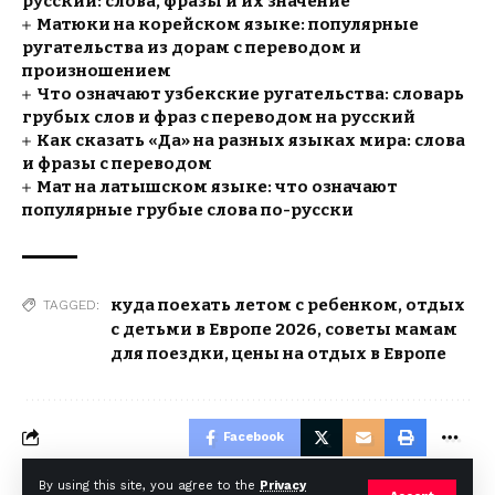
русский: слова, фразы и их значение
Матюки на корейском языке: популярные
ругательства из дорам с переводом и
произношением
Что означают узбекские ругательства: словарь
грубых слов и фраз с переводом на русский
Как сказать «Да» на разных языках мира: слова
и фразы с переводом
Мат на латышском языке: что означают
популярные грубые слова по-русски
куда поехать летом с ребенком
,
отдых
TAGGED:
с детьми в Европе 2026
,
советы мамам
для поездки
,
цены на отдых в Европе
Facebook
By using this site, you agree to the
Privacy