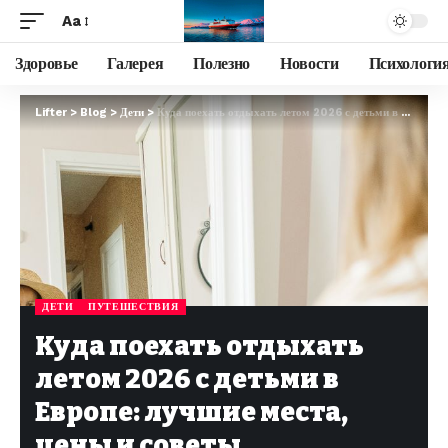
Aa
Здоровье
Галерея
Полезно
Новости
Психологи
Lifter
>
Blog
>
Дети
>
Куда поехать отдыхать летом 2026 с детьми в Европе: лучшие места, цены и советы
ДЕТИ
ПУТЕШЕСТВИЯ
Куда поехать отдыхать
летом 2026 с детьми в
Европе: лучшие места,
цены и советы