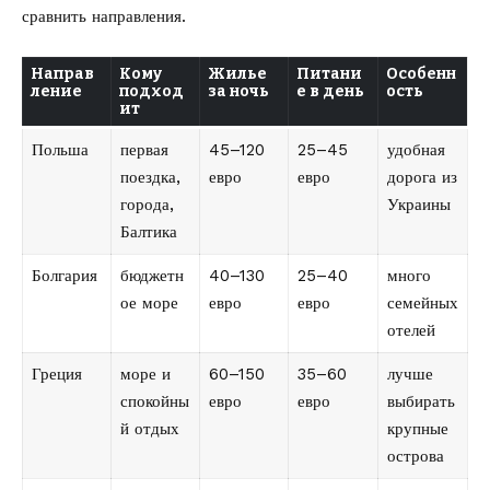
сравнить направления.
Направ
Кому
Жилье
Питани
Особенн
ление
подход
за ночь
е в день
ость
ит
Польша
первая
45–120
25–45
удобная
поездка,
евро
евро
дорога из
города,
Украины
Балтика
Болгария
бюджетн
40–130
25–40
много
ое море
евро
евро
семейных
отелей
Греция
море и
60–150
35–60
лучше
спокойны
евро
евро
выбирать
й отдых
крупные
острова