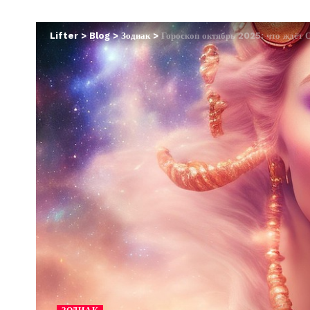
Lifter
>
Blog
>
Зодиак
>
Гороскоп октябрь 2025: что ждёт О