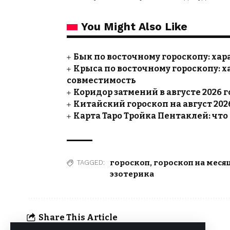
You Might Also Like
Бык по восточному гороскопу: хар
Крыса по восточному гороскопу: х
совместимость
Коридор затмений в августе 2026 г
Китайский гороскоп на август 2026
Карта Таро Тройка Пентаклей: что 
гороскоп
,
гороскоп на меся
TAGGED:
эзотерика
Share This Article