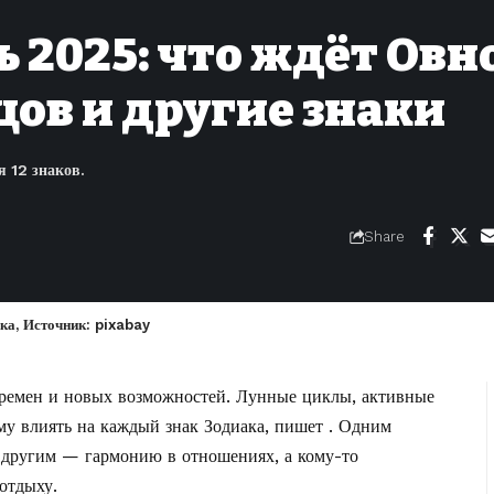
 2025: что ждёт Овн
цов и другие знаки
я 12 знаков.
Share
ака, Источник: pixabay
еремен и новых возможностей. Лунные циклы, активные
му влиять на каждый знак Зодиака, пишет . Одним
, другим — гармонию в отношениях, а кому-то
отдыху.