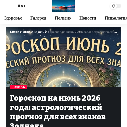
Aa
Здоровье
Галерея
Полезно
Новости
Психологи
Lifter
>
Blog
>
Зодиак
>
Гороскоп на июнь 2026 года: астрологический прогноз для всех знаков Зодиака
ЗОДИАК
Гороскоп на июнь 2026
года: астрологический
прогноз для всех знаков
Зодиака