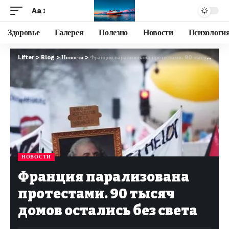
Aa
Здоровье
Галерея
Полезно
Новости
Психологи
Lifter
>
Blog
>
Новости
>
Франция парализована протестами. 90 тысяч домов остались без света
НОВОСТИ
Франция парализована
протестами. 90 тысяч
домов остались без света