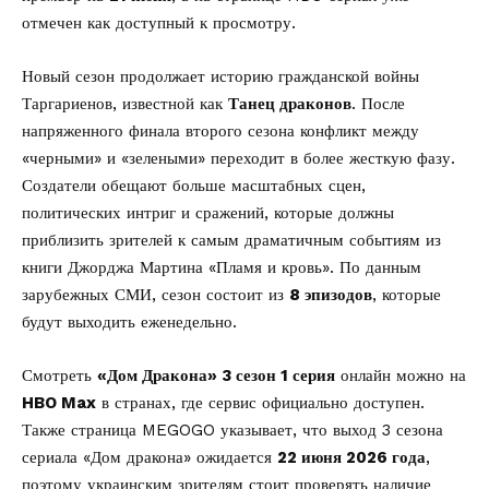
отмечен как доступный к просмотру.
Новый сезон продолжает историю гражданской войны
Таргариенов, известной как
Танец драконов
. После
напряженного финала второго сезона конфликт между
«черными» и «зелеными» переходит в более жесткую фазу.
Создатели обещают больше масштабных сцен,
политических интриг и сражений, которые должны
приблизить зрителей к самым драматичным событиям из
книги Джорджа Мартина «Пламя и кровь». По данным
зарубежных СМИ, сезон состоит из
8 эпизодов
, которые
будут выходить еженедельно.
Смотреть
«Дом Дракона» 3 сезон 1 серия
онлайн можно на
HBO Max
в странах, где сервис официально доступен.
Также страница
MEGOGO
указывает, что выход 3 сезона
сериала «Дом дракона» ожидается
22 июня 2026 года
,
поэтому украинским зрителям стоит проверять наличие