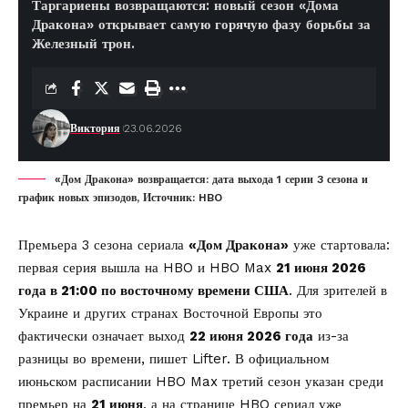
Таргариены возвращаются: новый сезон «Дома
Дракона» открывает самую горячую фазу борьбы за
Железный трон.
Виктория
23.06.2026
«Дом Дракона» возвращается: дата выхода 1 серии 3 сезона и
график новых эпизодов, Источник: HBO
Премьера 3 сезона сериала
«Дом Дракона»
уже стартовала:
первая серия вышла на HBO и HBO Max
21 июня 2026
года в 21:00 по восточному времени США
. Для зрителей в
Украине и других странах Восточной Европы это
фактически означает выход
22 июня 2026 года
из-за
разницы во времени, пишет
Lifter
. В официальном
июньском расписании HBO Max третий сезон указан среди
премьер на
21 июня
, а на странице HBO сериал уже