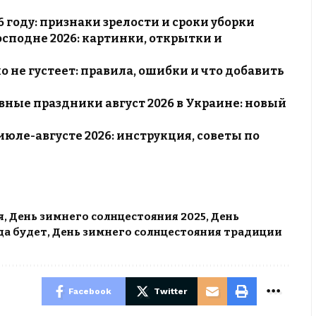
 году: признаки зрелости и сроки уборки
сподне 2026: картинки, открытки и
о не густеет: правила, ошибки и что добавить
ные праздники август 2026 в Украине: новый
июле-августе 2026: инструкция, советы по
я
,
День зимнего солнцестояния 2025
,
День
да будет
,
День зимнего солнцестояния традиции
Facebook
Twitter