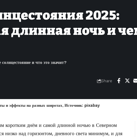
лнцестояния 2025:
ая длинная ночь и че
 солнцестояние и что это значит?
Share
кты и эффекты на разных широтах, Источник: pixabay
ым коротким днём и самой длинной ночью в Северном
ся низко над горизонтом, дневного света минимум, и для