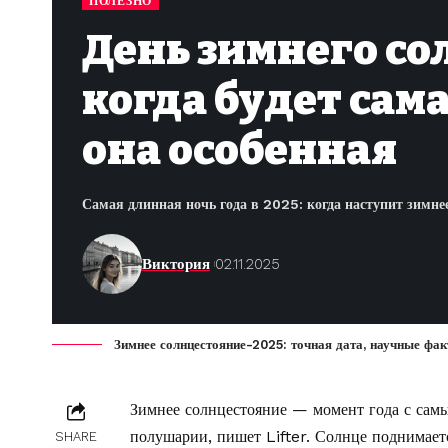
ПОЛЕЗНО
День зимнего со
когда будет сам
она особенная
Самая длинная ночь года в 2025: когда наступит зимнее
Виктория
02.11.2025
Зимнее солнцестояние-2025: точная дата, научные фа
Зимнее солнцестояние — момент года с сам
полушарии, пишет
Lifter
. Солнце поднимает
SHARE