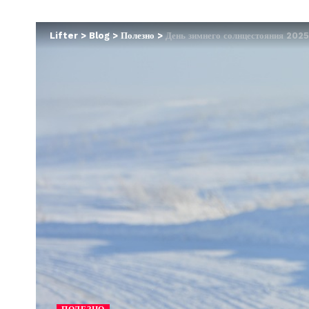
Lifter
>
Blog
>
Полезно
>
День зимнего солнцестояния 2025: