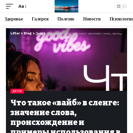
Aa
Здоровье
Галерея
Полезно
Новости
Психологи
Lifter
>
Blog
>
Дети
>
Что такое «вайб» в сленге: значение слова, происхождение и примеры использования в речи
ДЕТИ
Что такое «вайб» в сленге:
значение слова,
происхождение и
примеры использования в