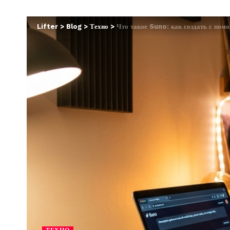
Lifter
>
Blog
>
Техно
>
Что такое Suno: как создать с пом