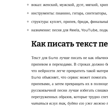
вокал: женский, мужской, дуэт, мягкий, хр
инструменты: пианино, гитара, синтезаторы,
структура: куплет, припев, бридж, финальны
назначение: песня для Reels, YouTube, подка
Как писать текст п
Текст для Suno лучше писать не как обычное
припевом и переходами. В строках должно б
что нейросети легче превратить такой мат
Suno объясняет, что сервис может помогать 
припевами, а затем превращать их в полноц
русскоязычной песни лучше избегать слишк
перегруженных образов, которые трудно спет
читаться вслух так, будто его уже можно 