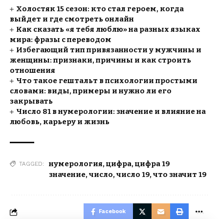
Холостяк 15 сезон: кто стал героем, когда
выйдет и где смотреть онлайн
Как сказать «я тебя люблю» на разных языках
мира: фразы с переводом
Избегающий тип привязанности у мужчины и
женщины: признаки, причины и как строить
отношения
Что такое гештальт в психологии простыми
словами: виды, примеры и нужно ли его
закрывать
Число 81 в нумерологии: значение и влияние на
любовь, карьеру и жизнь
нумерология
,
цифра
,
цифра 19
TAGGED:
значение
,
число
,
число 19
,
что значит 19
Facebook