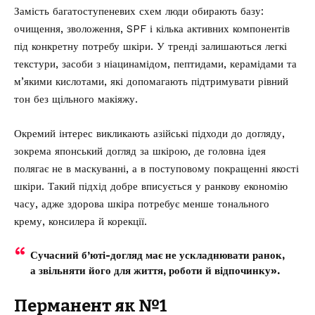
Замість багатоступеневих схем люди обирають базу:
очищення, зволоження, SPF і кілька активних компонентів
під конкретну потребу шкіри. У тренді залишаються легкі
текстури, засоби з ніацинамідом, пептидами, керамідами та
м’якими кислотами, які допомагають підтримувати рівний
тон без щільного макіяжу.
Окремий інтерес викликають азійські підходи до догляду,
зокрема
японський догляд за шкірою
, де головна ідея
полягає не в маскуванні, а в поступовому покращенні якості
шкіри. Такий підхід добре вписується у ранкову економію
часу, адже здорова шкіра потребує менше тонального
крему, консилера й корекції.
Сучасний б’юті-догляд має не ускладнювати ранок,
а звільняти його для життя, роботи й відпочинку».
Перманент як №1