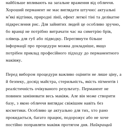
найбільше впливають на загальне враження від обличчя.
Хороший перманент не має виглядати штучно: актуальні
м’які відтінки, природні лінії, ефект легкої тіні та делікатне
підкреслення рис. Для зайнятих людей це особливо зручно,
бо вранці не потрібно витрачати час на симетрію брів,
олівець для губ або підводку. Переглянути більше
інформації про процедури можна
докладніше
, якщо
потрібен приклад професійного підходу до перманентного
макіяжу.
Перед вибором процедури важливо оцінити не лише ціну, а
й безпеку, досвід майстра, стерильність, якість пігментів і
реалістичність очікуваного результату. Перманент не
повинен замінювати весь макіяж. Але він може створити
базу, з якою обличчя виглядає свіжішим навіть без
косметики. Особливо це актуально для тих, хто рано
прокидається, багато працює, подорожує або не хоче
постійно поправляти макіяж протягом дня.
Найкращий