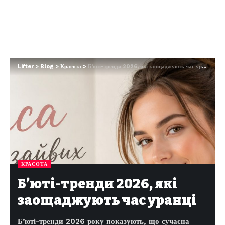
Lifter
>
Blog
>
Красота
>
Б’юті-тренди 2026, які заощаджують час уранці
КРАСОТА
Б’юті-тренди 2026, які
заощаджують час уранці
Б’юті-тренди 2026 року показують, що сучасна