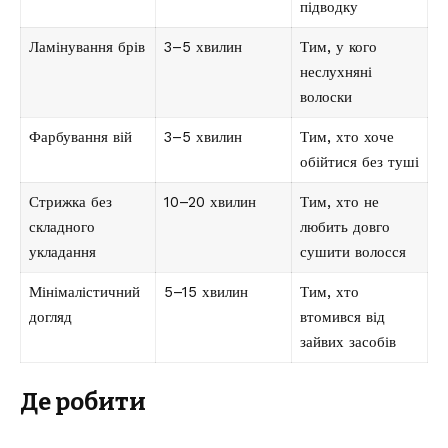
підводку
Ламінування брів
3–5 хвилин
Тим, у кого
неслухняні
волоски
Фарбування вій
3–5 хвилин
Тим, хто хоче
обійтися без туші
Стрижка без
10–20 хвилин
Тим, хто не
складного
любить довго
укладання
сушити волосся
Мінімалістичний
5–15 хвилин
Тим, хто
догляд
втомився від
зайвих засобів
Де робити