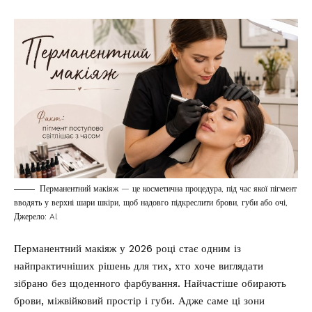
Перманентний макіяж — це косметична процедура, під час якої пігмент
вводять у верхні шари шкіри, щоб надовго підкреслити брови, губи або очі,
Джерело: Al
Перманентний макіяж у 2026 році стає одним із
найпрактичніших рішень для тих, хто хоче виглядати
зібрано без щоденного фарбування. Найчастіше обирають
брови, міжвійковий простір і губи. Адже саме ці зони