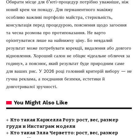
Обирати місце для б’юті-процедур потрібно уважніше, ніж
новий крем чи помаду. Для перманентного макіяжу
особливо важливі портфоліо майстра, стерильність,
консультація перед процедурою, пояснення щодо загоєння
та чесна розмова про протипоказання. Не варто
орієнтуватися лише на найнижчу ціну. Бо невдалий
результат може потребувати корекції, видалення або довгого
відновлення. Хороший салон не обіцяє «ідеальне обличчя за
годину», а пояснює, який результат буде природним саме
для ваших рис. У 2026 році головний критерій вибору — не
гучна реклама, а поєднання безпеки, естетики й
довготривалої зручності.
You Might Also Like
Кто такая Кармелла Роуз: рост, вес, размер
груди и Инстаграм модели
Кто такая Элла Черветто: рост, вес, размер