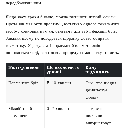
передбачуванішим.
Якщо часу трохи більше, можна залишити легкий макіяж.
Проте він має бути простим. Достатньо одного тонального
засобу, кремових рум’ян, бальзаму для губ і фіксації брів.
Завдяки цьому не доведеться щоранку довго обирати
косметику. У результаті справжня б’юті-економія
починається тоді, коли кожна процедура має чітку користь.
Б’юті-рішення
Що економить
Кому
уранці
підходить
Перманент брів
5–10 хвилин
Тим, хто щодня
домальовує
форму
Міжвійковий
3–7 хвилин
Тим, хто
перманент
постійно
використовує