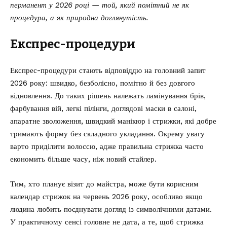
перманент у 2026 році — той, який помітний не як
процедура, а як природна доглянутість.
Експрес-процедури
Експрес-процедури стають відповіддю на головний запит
2026 року: швидко, безболісно, помітно й без довгого
відновлення. До таких рішень належать ламінування брів,
фарбування вій, легкі пілінги, доглядові маски в салоні,
апаратне зволоження, швидкий манікюр і стрижки, які добре
тримають форму без складного укладання. Окрему увагу
варто приділити волоссю, адже правильна стрижка часто
економить більше часу, ніж новий стайлер.
Тим, хто планує візит до майстра, може бути корисним
календар стрижок на червень 2026 року
, особливо якщо
людина любить поєднувати догляд із символічними датами.
У практичному сенсі головне не дата, а те, щоб стрижка