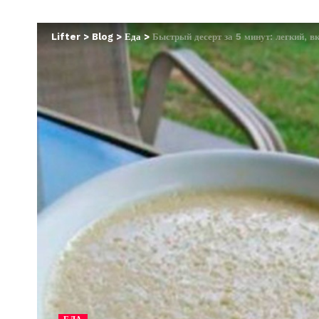
Lifter
>
Blog
>
Еда
>
Быстрый десерт за 5 минут: легкий, в