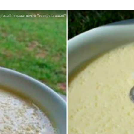
кусный и даже почти ″газированный″