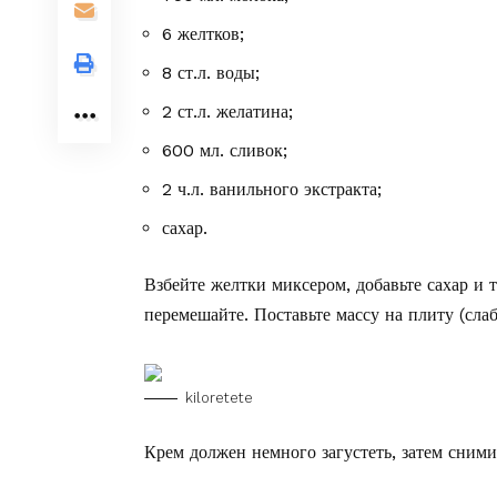
6 желтков;
8 ст.л. воды;
2 ст.л. желатина;
600 мл. сливок;
2 ч.л. ванильного экстракта;
сахар.
Взбейте желтки миксером, добавьте сахар и 
перемешайте. Поставьте массу на плиту (сла
kiloretete
Крем должен немного загустеть, затем снимит