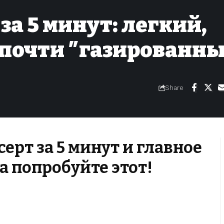
за 5 минут: легкий,
 почти ″газированн
Share
ерт за 5 минут и главное
а попробуйте этот!