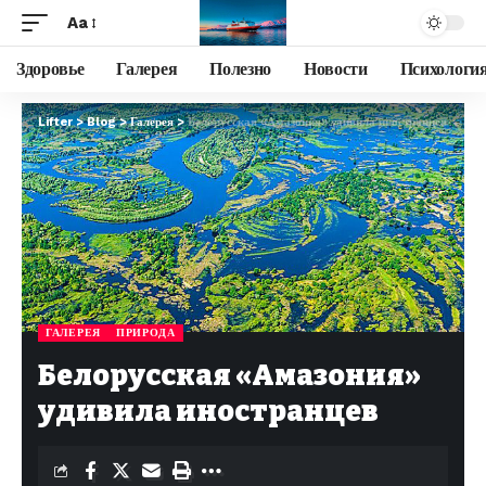
Aa
Здоровье
Галерея
Полезно
Новости
Психологи
Lifter
>
Blog
>
Галерея
>
Белорусская «Амазония» удивила иностранцев
ГАЛЕРЕЯ
ПРИРОДА
Белорусская «Амазония»
удивила иностранцев