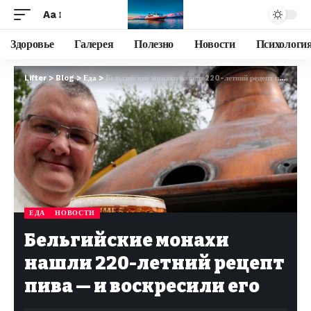
Aa
Здоровье
Галерея
Полезно
Новости
Психологи
Lifter
>
Blog
>
Еда
>
Бельгийские монахи нашли 220-летний рецепт пива — и воскресили его
ЕДА
НОВОСТИ
Бельгийские монахи
нашли 220-летний рецепт
пива — и воскресили его