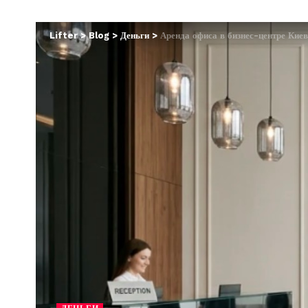
Lifter
>
Blog
>
Деньги
>
Аренда офиса в бизнес-центре Кие