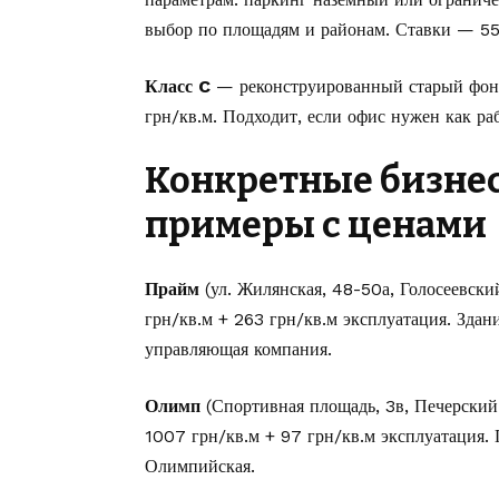
выбор по площадям и районам. Ставки — 55
Класс C
— реконструированный старый фонд
грн/кв.м. Подходит, если офис нужен как раб
Конкретные бизнес
примеры с ценами
Прайм
(ул. Жилянская, 48-50а, Голосеевски
грн/кв.м + 263 грн/кв.м эксплуатация. Здани
управляющая компания.
Олимп
(Спортивная площадь, 3в, Печерский
1007 грн/кв.м + 97 грн/кв.м эксплуатация. 
Олимпийская.