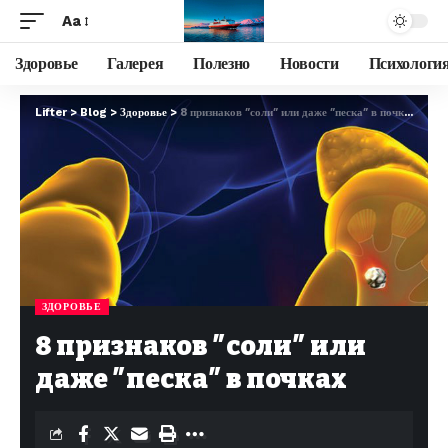
Aa
Здоровье
Галерея
Полезно
Новости
Психологи
Lifter
>
Blog
>
Здоровье
>
8 признаков ″соли″ или даже ″песка″ в почках
ЗДОРОВЬЕ
8 признаков ″соли″ или
даже ″песка″ в почках