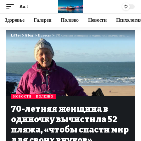
Aa
Здоровье
Галерея
Полезно
Новости
Психологи
Lifter
>
Blog
>
Новости
>
70-летняя женщина в одиночку вычистила 52 пляжа, «чтобы спасти мир для своих внуков»
НОВОСТИ
ПОЛЕЗНО
70-летняя женщина в
одиночку вычистила 52
пляжа, «чтобы спасти мир
для своих внуков»