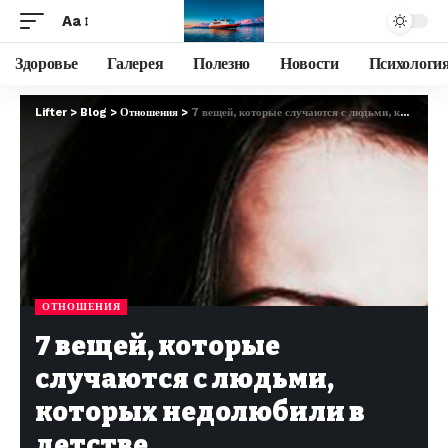
Aa
Здоровье
Галерея
Полезно
Новости
Психологи
Lifter
>
Blog
>
Отношения
>
7 вещей, которые случаются с людьми, которых недолюбили в детстве
ОТНОШЕНИЯ
7 вещей, которые
случаются с людьми,
которых недолюбили в
детстве