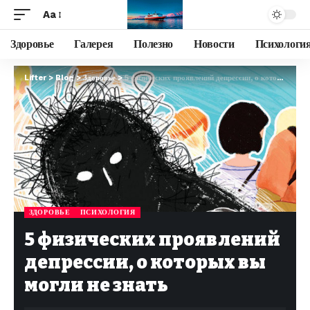
Aa
Здоровье
Галерея
Полезно
Новости
Психологи
Lifter
>
Blog
>
Здоровье
>
5 физических проявлений депрессии, о которых вы могли не знать
ЗДОРОВЬЕ
ПСИХОЛОГИЯ
5 физических проявлений
депрессии, о которых вы
могли не знать