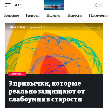
Aa
Здоровье
Галерея
Полезно
Новости
Психологи
Lifter
>
Blog
>
Здоровье
>
3 привычки, которые реально защищают от слабоумия в старости
ЗДОРОВЬЕ
3 привычки, которые
реально защищают от
слабоумия в старости