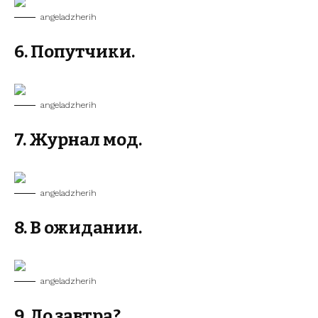
angeladzherih
6. Попутчики.
angeladzherih
7. Журнал мод.
angeladzherih
8. В ожидании.
angeladzherih
9. До завтра?