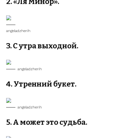
2. «Ля Минор».
angeladzherih
3. С утра выходной.
angeladzherih
4. Утренний букет.
angeladzherih
5. А может это судьба.