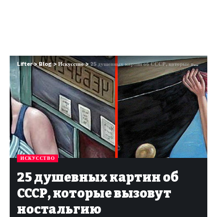
Lifter
>
Blog
>
Искусство
>
25 душевных картин об СССР, которые вызовут ностальгию
ИСКУССТВО
25 душевных картин об
СССР, которые вызовут
ностальгию