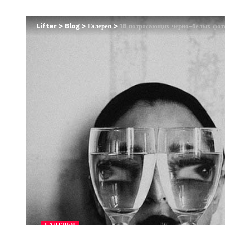
Lifter
>
Blog
>
Галерея
>
18 потрясающих черно-белых фото