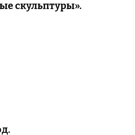
ные скульптуры».
од.