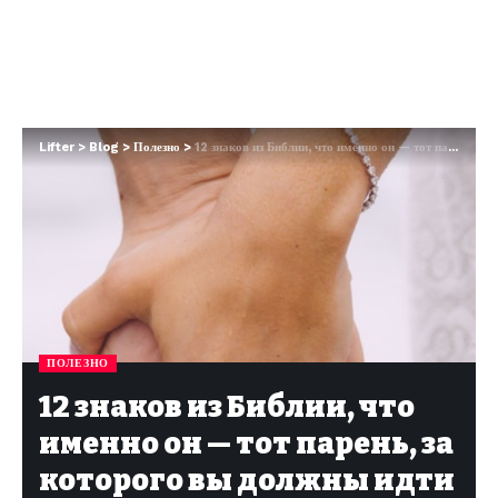
Lifter
>
Blog
>
Полезно
>
12 знаков из Библии, что именно он — тот парень, за которого вы должны идти замуж
ПОЛЕЗНО
12 знаков из Библии, что
именно он — тот парень, за
которого вы должны идти