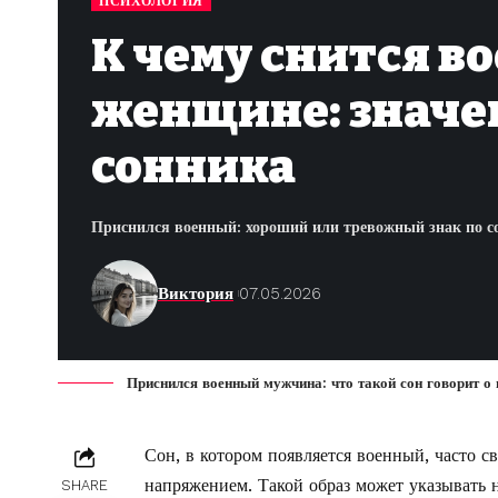
ПСИХОЛОГИЯ
К чему снится 
женщине: значен
сонника
Приснился военный: хороший или тревожный знак по с
Виктория
07.05.2026
Приснился военный мужчина: что такой сон говорит о 
Сон, в котором появляется военный, часто с
напряжением. Такой образ может указывать 
SHARE