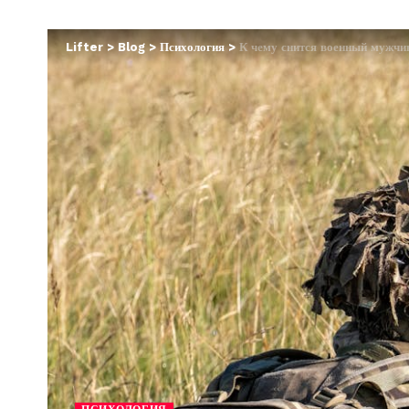
Lifter
>
Blog
>
Психология
>
К чему снится военный мужчин