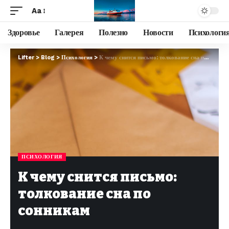
Aa
Здоровье
Галерея
Полезно
Новости
Психологи
Lifter
>
Blog
>
Психология
>
К чему снится письмо: толкование сна по сонникам
ПСИХОЛОГИЯ
К чему снится письмо:
толкование сна по
сонникам