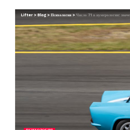
Lifter
>
Blog
>
Психология
>
Число 71 в нумерологии: значе