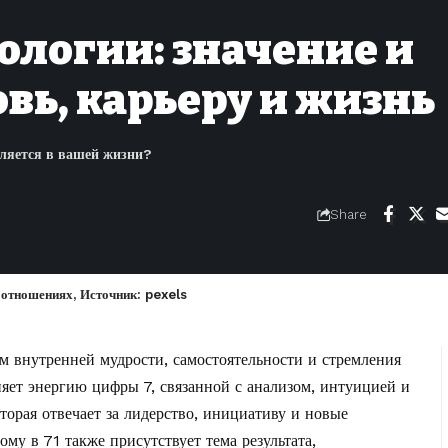
рологии: значение и
вь, карьеру и жизнь
вляется в вашей жизни?
Share
и отношениях, Источник: pexels
м внутренней мудрости, самостоятельности и стремления
ет энергию цифры 7, связанной с анализом, интуицией и
торая отвечает за лидерство, инициативу и новые
ому в 71 также присутствует тема результата,